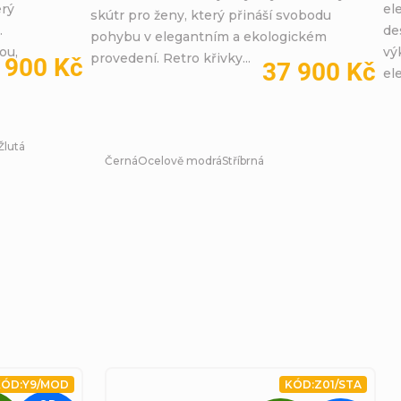
erý
el
skútr pro ženy, který přináší svobodu
.
de
pohybu v elegantním a ekologickém
ou,
vý
provedení. Retro křivky...
 900 Kč
37 900 Kč
el
Žlutá
Černá
Ocelově modrá
Stříbrná
ÓD:
Y9/MOD
KÓD:
Z01/STA