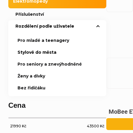
Elektromopedy
a
Příslušenství
n
Rozdělení podle uživatele
Ř
n
Pro mladé a teenagery
a
Stylově do města
í
z
Pro seniory a znevýhodněné
p
V
e
Ženy a dívky
a
ý
Bez řidičáku
n
n
p
í
Cena
MoBee E
e
i
p
l
21990
Kč
43500
Kč