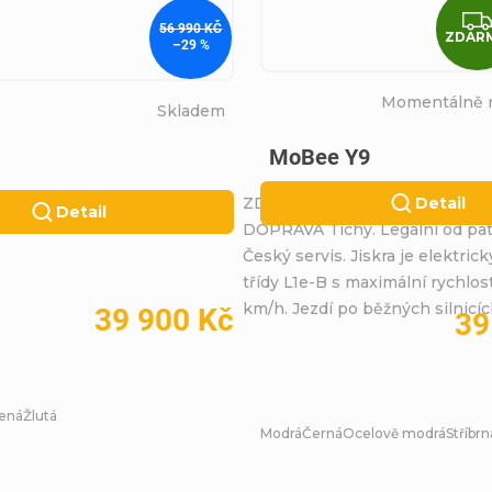
56 990 KČ
ZDAR
–29 %
Momentálně 
Skladem
MoBee Y9
ZDARMA: KUFR + MONTÁŽ +
Detail
Detail
DOPRAVA Tichý. Legální od pat
Český servis. Jiskra je elektrick
třídy L1e-B s maximální rychlost
km/h. Jezdí po běžných silnicích,
39 900 Kč
39
ená
Žlutá
Modrá
Černá
Ocelově modrá
Stříbrn