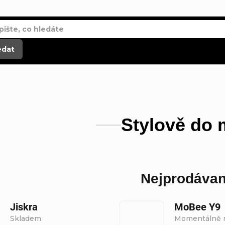
edat
Stylově do 
Nejprodávan
Jiskra
MoBee Y9
Skladem
Momentálně 