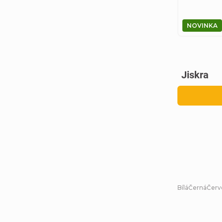
NOVINKA
Jiskra
Bílá
Černá
Červ