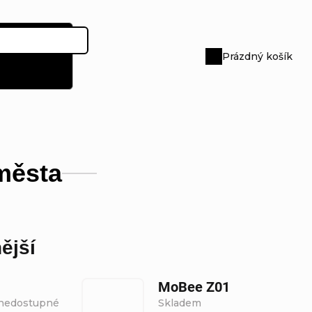
Prázdný košík
Nákupní
košík
města
ější
MoBee Z01
nedostupné
Skladem