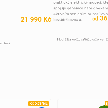
praktický elektrický moped, kt
spojuje generace napříč věkem
Aktivním seniorům přináší levn
36
21 990 Kč
od
bezúdržbovou a...
Modrá
Starorůžová
Růžová
Červená
anžová
KÓD:
78/BIL
K