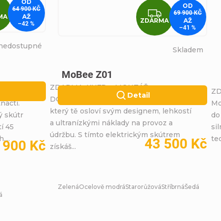
OD
OD
ZDARMA
64 900 KČ
ZDARMA
69 900 KČ
MA
AŽ
ZDARMA
AŽ
–42 %
–41 %
nedostupné
Skladem
MoBee Z01
ZDARMA: KUFR + MONTÁŽ +
ZD
Detail
DOPRAVA MoBee Y9 je elektroskútr,
nácti.
Mo
který tě osloví svým designem, lehkostí
ý skútr
do
a ultranízkými náklady na provoz a
í 45
si
údržbu. S tímto elektrickým skútrem
...
te
43 500 Kč
 900 Kč
získáš...
Zelená
Ocelově modrá
Starorůžová
Stříbrná
Šedá
á