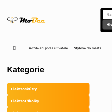
Přejít
na
obsah
Hl
Rozdělení podle uživatele
Stylově do města
Domů
P
Přeskočit
Kategorie
o
kategorie
s
Elektroskútry
t
Elektrotříkolky
r