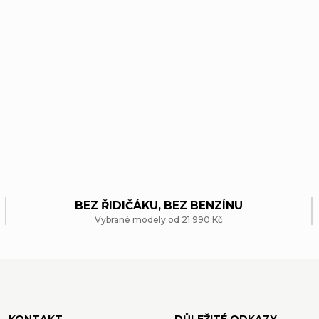
O
v
BEZ ŘIDIČÁKU, BEZ BENZÍNU
Vybrané modely od 21 990 Kč
l
á
d