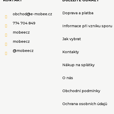
KONTAKT
DŮLEŽITÉ ODKAZY
a
Doprava a platba
obchod
@
e-mobee.cz
c
774 704 849
í
Informace při vzniku sporu
mobeecz
p
Jak vybrat
mobeecz
r
@mobeecz
Kontakty
v
Nákup na splátky
k
O nás
y
Obchodní podmínky
v
Ochrana osobních údajů
ý