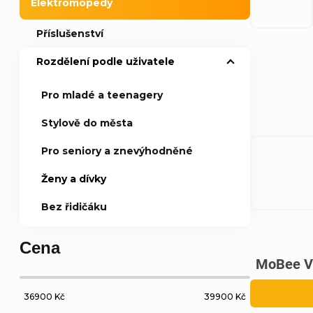
Elektromopedy
a
Příslušenství
n
Rozdělení podle uživatele
Ř
n
Pro mladé a teenagery
a
Stylově do města
í
z
Pro seniory a znevýhodněné
p
V
e
Ženy a dívky
a
ý
Bez řidičáku
n
n
p
í
Cena
MoBee V
e
i
p
l
36900
Kč
39900
Kč