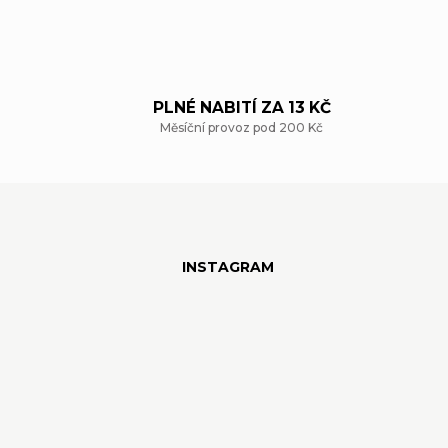
PLNÉ NABITÍ ZA 13 KČ
Měsíční provoz pod 200 Kč
Z
á
INSTAGRAM
p
a
t