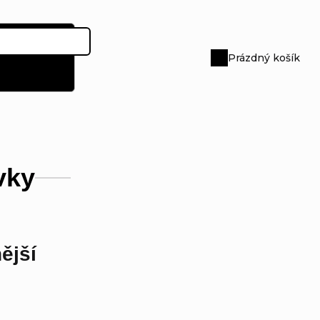
Prázdný košík
Nákupní
košík
vky
ější