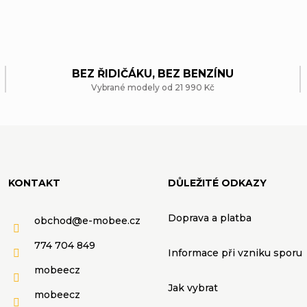
O
v
l
BEZ ŘIDIČÁKU, BEZ BENZÍNU
Vybrané modely od 21 990 Kč
á
d
a
c
KONTAKT
DŮLEŽITÉ ODKAZY
í
Doprava a platba
obchod
@
e-mobee.cz
p
774 704 849
Informace při vzniku sporu
mobeecz
r
Jak vybrat
mobeecz