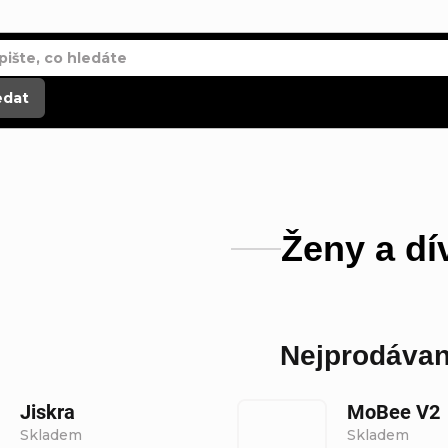
edat
Ženy a dí
Nejprodávan
Jiskra
MoBee V2
Skladem
Skladem