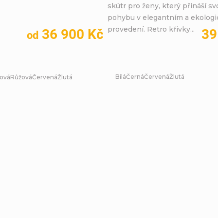
skútr pro ženy, který přináší s
pohybu v elegantním a ekolog
provedení. Retro křivky...
36 900 Kč
39
od
Bílá
Černá
Červená
Žlutá
žová
Růžová
Červená
Žlutá