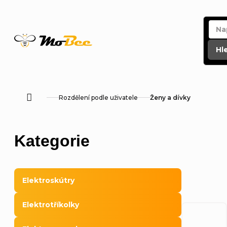
Přejít
na
obsah
Hl
Rozdělení podle uživatele
Ženy a dívky
Domů
P
Přeskočit
Kategorie
o
kategorie
s
Elektroskútry
t
Elektrotříkolky
r