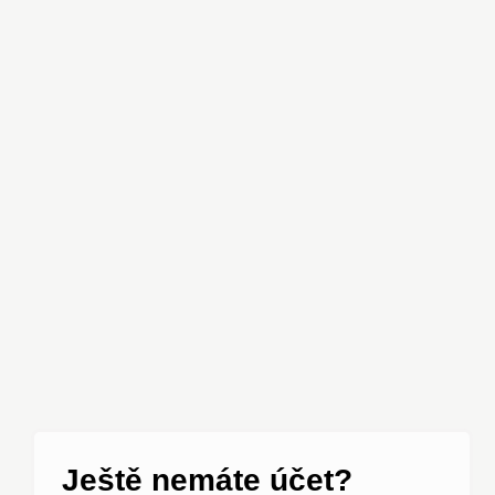
í
Ještě nemáte účet?