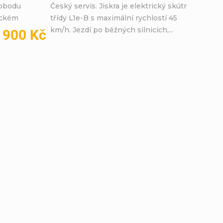
vobodu
Český servis. Jiskra je elektrický skútr
ickém
třídy L1e-B s maximální rychlostí 45
km/h. Jezdí po běžných silnicích,...
 900 Kč