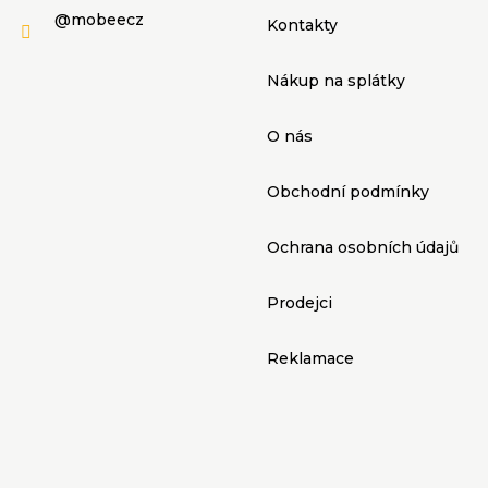
v
@mobeecz
Kontakty
k
Nákup na splátky
y
O nás
v
ý
Obchodní podmínky
p
Ochrana osobních údajů
i
Prodejci
s
Reklamace
u