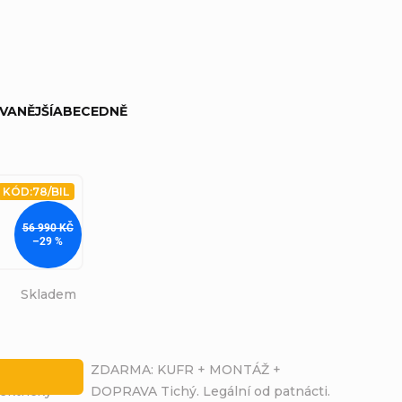
VANĚJŠÍ
ABECEDNĚ
KÓD:
78/BIL
56 990 KČ
–29 %
Skladem
 +
ZDARMA: KUFR + MONTÁŽ +
ektrický
DOPRAVA Tichý. Legální od patnácti.