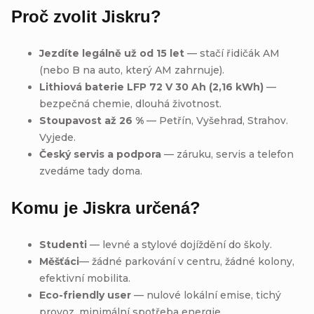
Proč zvolit Jiskru?
Jezdíte legálně už od 15 let
— stačí řidičák AM
(nebo B na auto, který AM zahrnuje).
Lithiová baterie LFP 72 V 30 Ah (2,16 kWh)
—
bezpečná chemie, dlouhá životnost.
Stoupavost až 26 %
— Petřín, Vyšehrad, Strahov.
Vyjede.
Český servis a podpora
— záruku, servis a telefon
zvedáme tady doma.
Komu je Jiskra určená?
Studenti
— levné a stylové dojíždění do školy.
Měšťáci
— žádné parkování v centru, žádné kolony,
efektivní mobilita.
Eco-friendly user
— nulové lokální emise, tichý
provoz, minimální spotřeba energie.