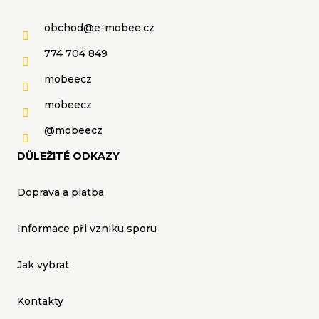
obchod
@
e-mobee.cz
774 704 849
mobeecz
mobeecz
@mobeecz
DŮLEŽITÉ ODKAZY
Doprava a platba
Informace při vzniku sporu
Jak vybrat
Kontakty