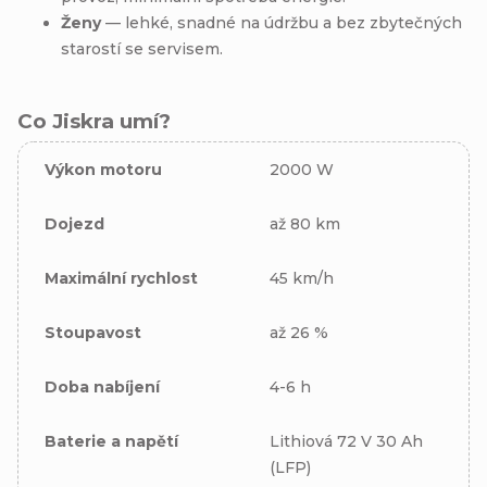
Ženy
— lehké, snadné na údržbu a bez zbytečných
starostí se servisem.
Co Jiskra umí?
Výkon motoru
2000 W
Dojezd
až 80 km
Maximální rychlost
45 km/h
Stoupavost
až 26 %
Doba nabíjení
4-6 h
Baterie a napětí
Lithiová 72 V 30 Ah
(LFP)