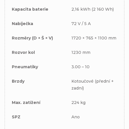
Kapacita baterie
2,16 kWh (2 160 Wh)
Nabíječka
72 V / 5 A
Rozměry (D × Š × V)
1720 × 765 × 1100 mm
Rozvor kol
1230 mm
Pneumatiky
3.00 – 10
Brzdy
Kotoučové (přední +
zadní)
Max. zatížení
224 kg
SPZ
Ano