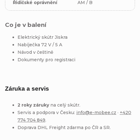
Řidičské oprávnění
AM / B
Co je v balení
Elektrický skútr Jiskra
Nabíječka 72 V / 5 A
Návod v češtině
Dokumenty pro registraci
Záruka a servis
2 roky záruky
na celý skútr.
Servis a podpora v Česku:
info@e-mobee.cz
·
+420
774 704 849
.
Doprava DHL Freight zdarma po ČR a SR.