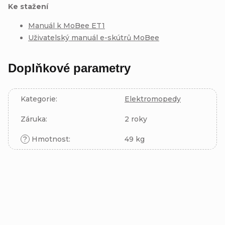
Ke stažení
Manuál k MoBee ET1
Uživatelský manuál e-skútrů MoBee
Doplňkové parametry
Kategorie
:
Elektromopedy
Záruka
:
2 roky
?
Hmotnost
:
49 kg