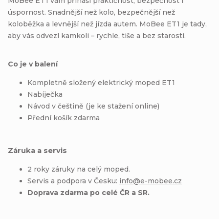
MoBee ET1 vám přináší praktičnost, bezpečnost i
úspornost. Snadnější než kolo, bezpečnější než
koloběžka a levnější než jízda autem. MoBee ET1 je tady,
aby vás odvezl kamkoli – rychle, tiše a bez starostí.
Co je v balení
Kompletně složený elektrický moped ET1
Nabíječka
Návod v češtině (je ke stažení online)
Přední košík zdarma
Záruka a servis
2 roky záruky na celý moped.
Servis a podpora v Česku:
info@e-mobee.cz
Doprava zdarma po celé ČR a SR.