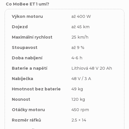
Co MoBee ET1 umí?
Výkon motoru
až 400 W
Dojezd
až 45 km
Maximální rychlost
25 km/h
Stoupavost
až 9 %
Doba nabíjení
4-6 h
Baterie a napětí
Lithiová 48 V 20 Ah
Nabíječka
48 V / 3 A
Hmotnost bez baterie
49 kg
Nosnost
120 kg
Otáčky motoru
450 rpm
Rozměr ráfků
2.5 × 14