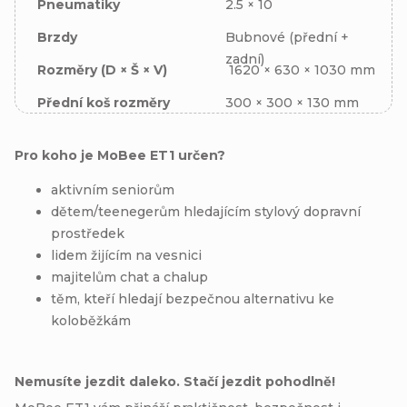
Pneumatiky
2.5 × 10
Brzdy
Bubnové (přední +
zadní)
Rozměry (D × Š × V)
1620 × 630 × 1030 mm
Přední koš rozměry
300 × 300 × 130 mm
Pro koho je MoBee ET1 určen?
aktivním seniorům
dětem/teenegerům hledajícím stylový dopravní
prostředek
lidem žijícím na vesnici
majitelům chat a chalup
těm, kteří hledají bezpečnou alternativu ke
koloběžkám
Nemusíte jezdit daleko. Stačí jezdit pohodlně!