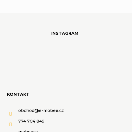
Z
á
INSTAGRAM
p
a
t
í
KONTAKT
obchod
@
e-mobee.cz
774 704 849
mobeecz