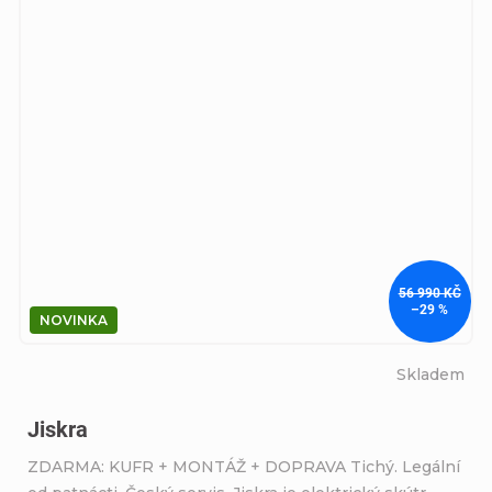
A
56 990 KČ
–29 %
NOVINKA
Skladem
Jiskra
ZDARMA: KUFR + MONTÁŽ + DOPRAVA Tichý. Legální