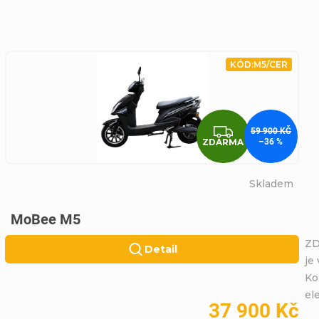
KÓD:
M5/CER
ZDARMA
59 900 KČ
ZDARMA
–36 %
Skladem
MoBee M5
ZD
Detail
je
Ko
el
37 900 Kč
A