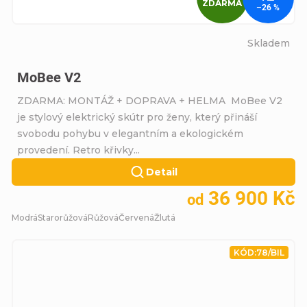
ZDARMA
–26 %
Skladem
MoBee V2
ZDARMA: MONTÁŽ + DOPRAVA + HELMA MoBee V2
je stylový elektrický skútr pro ženy, který přináší
svobodu pohybu v elegantním a ekologickém
provedení. Retro křivky...
Detail
36 900 Kč
od
Modrá
Starorůžová
Růžová
Červená
Žlutá
KÓD:
78/BIL