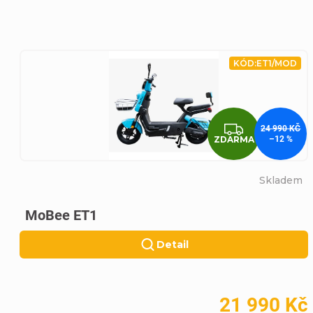
e
k
KÓD:
ET1/MOD
t
ZDARM
24 990 KČ
r
ZDARMA
–12 %
o
Skladem
MoBee ET1
m
Detail
o
b
21 990 Kč