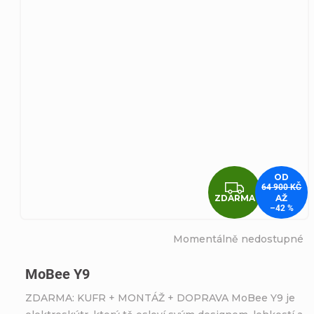
l
e
k
t
r
OD
ZDARM
64 900 KČ
o
ZDARMA
AŽ
–42 %
s
Momentálně nedostupné
k
MoBee Y9
ZDARMA: KUFR + MONTÁŽ + DOPRAVA MoBee Y9 je