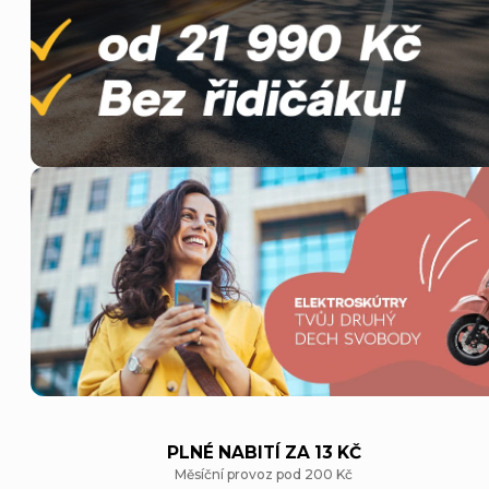
v
e
s
v
ě
t
ě
m
PLNÉ NABITÍ ZA 13 KČ
Měsíční provoz pod 200 Kč