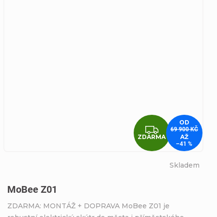
OD
ZDARMA
69 900 KČ
ZDARMA
AŽ
–41 %
Skladem
MoBee Z01
ZDARMA: MONTÁŽ + DOPRAVA MoBee Z01 je