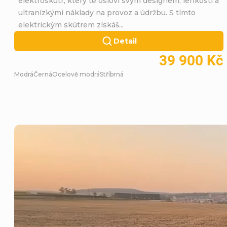
ú
elektroskútr, který tě osloví svým designem, lehkostí a
ultranízkými náklady na provoz a údržbu. S tímto
elektrickým skútrem získáš...
t
Detail
r
39 900 Kč
Modrá
Černá
Ocelově modrá
Stříbrná
y
M
o
b
e