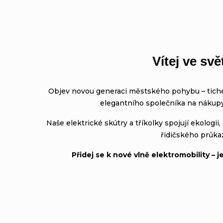
o
d
Vítej ve sv
e
Objev novou generaci městského pohybu – tichého
r
elegantního společníka na nákupy a
Naše elektrické skútry a tříkolky spojují ekologi
n
řidičského průka
í
Přidej se k nové vlně elektromobility –
e
l