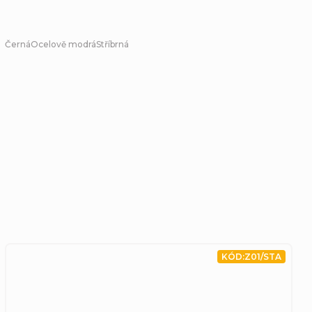
Černá
Ocelově modrá
Stříbrná
KÓD:
Z01/STA