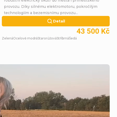
robustní elektrický skútr do města i příměstského
provozu. Díky silnému elektromotoru, pokročilým
technologiím a bezemisnímu provozu...
Detail
43 500 Kč
Zelená
Ocelově modrá
Starorůžová
Stříbrná
Šedá