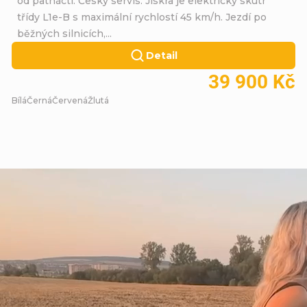
od patnácti. Český servis. Jiskra je elektrický skútr
třídy L1e-B s maximální rychlostí 45 km/h. Jezdí po
běžných silnicích,...
Detail
39 900 Kč
Bílá
Černá
Červená
Žlutá