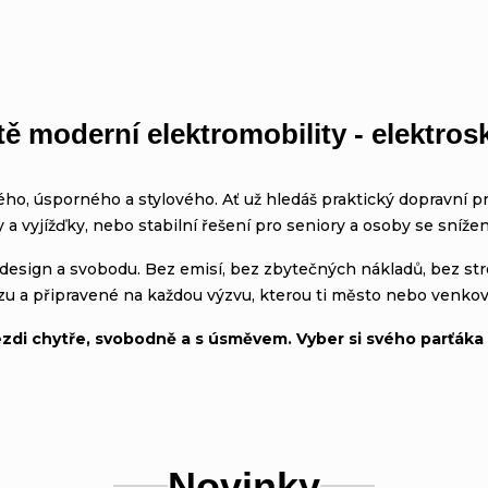
ětě moderní elektromobility - elektro
, úsporného a stylového. Ať už hledáš praktický dopravní pr
 vyjížďky, nebo stabilní řešení pro seniory a osoby se snížen
i, design a svobodu. Bez emisí, bez zbytečných nákladů, bez s
zu a připravené na každou výzvu, kterou ti město nebo venkov 
 jezdi chytře, svobodně a s úsměvem. Vyber si svého parťáka
Novinky