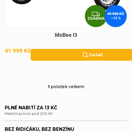
t
u
ZDARM
49 900 KČ
ů
k
ZDARMA
–15 %
t
MoBee I3
ů
41 999 Kč
Detail
1
položek celkem
O
v
PLNÉ NABITÍ ZA 13 KČ
l
Měsíční provoz pod 200 Kč
á
d
BEZ ŘIDIČÁKU, BEZ BENZÍNU