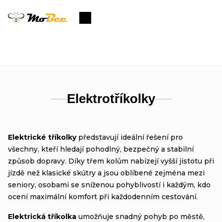
Přejít
na
Nákupní
obsah
košík
Elektrotříkolky
Elektrické tříkolky
představují ideální řešení pro
všechny, kteří hledají pohodlný, bezpečný a stabilní
způsob dopravy. Díky třem kolům nabízejí vyšší jistotu při
jízdě než klasické skútry a jsou oblíbené zejména mezi
seniory, osobami se sníženou pohyblivostí i každým, kdo
ocení maximální komfort při každodenním cestování.
Elektrická tříkolka
umožňuje snadný pohyb po městě,