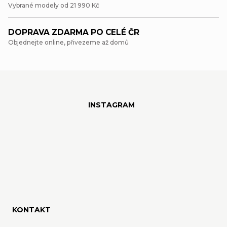
Vybrané modely od 21 990 Kč
a
c
DOPRAVA ZDARMA PO CELÉ ČR
Objednejte online, přivezeme až domů
í
p
Z
r
á
v
INSTAGRAM
p
k
y
a
v
t
ý
í
p
i
KONTAKT
s