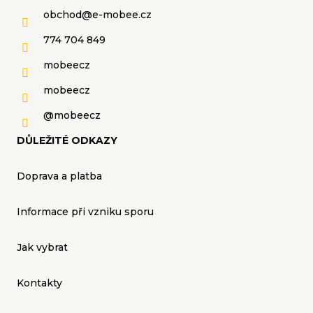
u
obchod
@
e-mobee.cz
774 704 849
mobeecz
mobeecz
@mobeecz
DŮLEŽITÉ ODKAZY
Doprava a platba
Informace při vzniku sporu
Jak vybrat
Kontakty