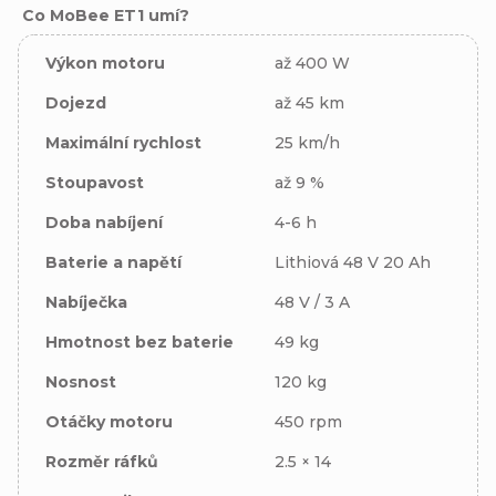
Co MoBee ET1 umí?
Výkon motoru
až 400 W
Dojezd
až 45 km
Maximální rychlost
25 km/h
Stoupavost
až 9 %
Doba nabíjení
4-6 h
Baterie a napětí
Lithiová 48 V 20 Ah
Nabíječka
48 V / 3 A
Hmotnost bez baterie
49 kg
Nosnost
120 kg
Otáčky motoru
450 rpm
Rozměr ráfků
2.5 × 14