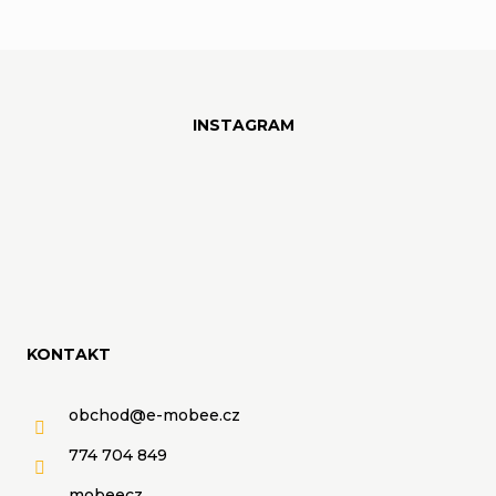
Z
á
INSTAGRAM
p
a
t
í
KONTAKT
obchod
@
e-mobee.cz
774 704 849
mobeecz