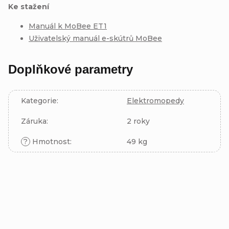
Ke stažení
Manuál k MoBee ET1
Uživatelský manuál e-skútrů MoBee
Doplňkové parametry
Kategorie
:
Elektromopedy
Záruka
:
2 roky
?
Hmotnost
:
49 kg