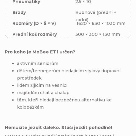
Pneumatiky
2.5 × 10
Brzdy
Bubnové (přední +
zadní)
Rozměry (D × Š × V)
1620 × 630 × 1030 mm
Přední koš rozměry
300 × 300 × 130 mm
Pro koho je MoBee ET1 určen?
aktivním seniorům
dětem/teenegerům hledajícím stylový dopravní
prostředek
lidem žijícím na vesnici
majitelům chat a chalup
těm, kteří hledají bezpečnou alternativu ke
koloběžkám
Nemusíte jezdit daleko. Stačí jezdit pohodlně!