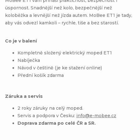
MoBee ET1 vám přináší praktičnost, bezpečnost i
úspornost. Snadnější než kolo, bezpečnější než
koloběžka a levnější než jízda autem. MoBee ET1 je tady,
aby vás odvezl kamkoli – rychle, tiše a bez starostí.
Co je v balení
Kompletně složený elektrický moped ET1
Nabíječka
Návod v češtině (je ke stažení online)
Přední košík zdarma
Záruka a servis
2 roky záruky na celý moped.
Servis a podpora v Česku:
info@e-mobee.cz
Doprava zdarma po celé ČR a SR.