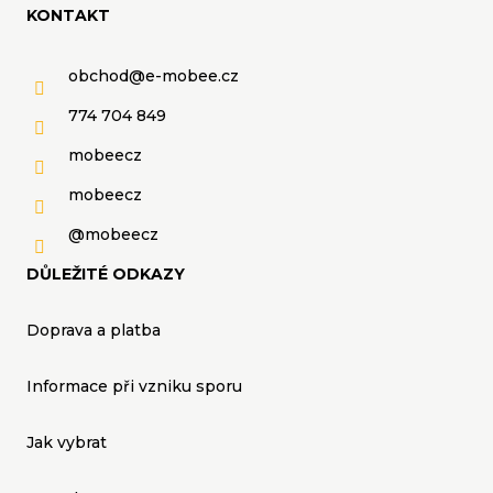
KONTAKT
obchod
@
e-mobee.cz
774 704 849
mobeecz
mobeecz
@mobeecz
DŮLEŽITÉ ODKAZY
Doprava a platba
Informace při vzniku sporu
Jak vybrat