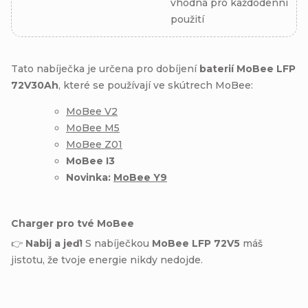
vhodná pro každodenní
použití
Tato nabíječka je určena pro dobíjení
baterií MoBee LFP
72V30Ah
, které se používají ve skútrech MoBee:
MoBee V2
MoBee M5
MoBee Z01
MoBee I3
Novinka:
MoBee Y9
Charger pro tvé MoBee
👉
Nabij a jeď!
S nabíječkou
MoBee LFP 72V5
máš
jistotu, že tvoje energie nikdy nedojde.