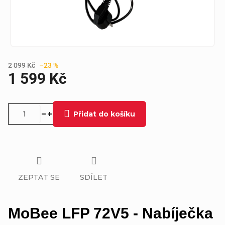
2 099 Kč
–23 %
1 599 Kč
Měrná
cena:
Přidat do košíku
ZEPTAT SE
SDÍLET
MoBee LFP 72V5 - Nabíječka