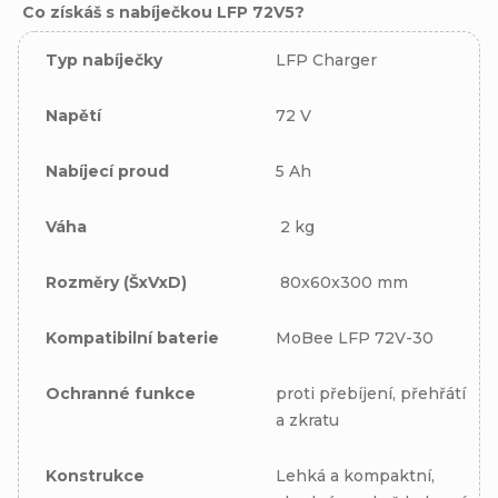
Co získáš s nabíječkou LFP 72V5?
Typ nabíječky
LFP Charger
Napětí
72 V
Nabíjecí proud
5 Ah
Váha
2 kg
Rozměry (ŠxVxD)
80x60x300 mm
Kompatibilní baterie
MoBee LFP 72V-30
Ochranné funkce
proti přebíjení, přehřátí
a zkratu
Konstrukce
Lehká a kompaktní,